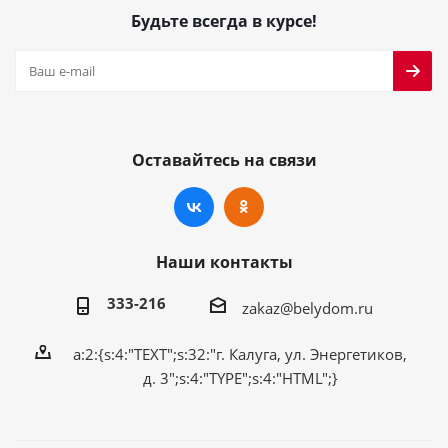
Будьте всегда в курсе!
Оставайтесь на связи
Наши контакты
333-216
zakaz@belydom.ru
a:2:{s:4:"TEXT";s:32:"г. Калуга, ул. Энергетиков,
д. 3";s:4:"TYPE";s:4:"HTML";}