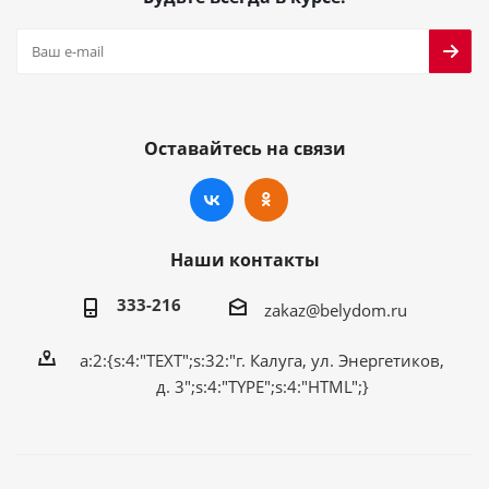
Оставайтесь на связи
Наши контакты
333-216
zakaz@belydom.ru
a:2:{s:4:"TEXT";s:32:"г. Калуга, ул. Энергетиков,
д. 3";s:4:"TYPE";s:4:"HTML";}