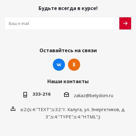
Будьте всегда в курсе!
Оставайтесь на связи
Наши контакты
333-216
zakaz@belydom.ru
a:2:{s:4:"TEXT";s:32:"г. Калуга, ул. Энергетиков, д.
3";s:4:"TYPE";s:4:"HTML";}