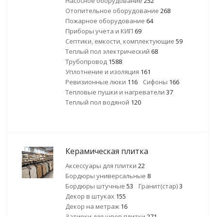
Насосное оборудование
252
Отопительное оборудование
268
Пожарное оборудование
64
Приборы учета и КИП
69
Септики, емкости, комплектующие
59
Теплый пол электрический
68
Трубопровод
1588
Уплотнение и изоляция
161
Ревизионные люки
116
Сифоны
166
Тепловые пушки и нагреватели
37
Теплый пол водяной
120
Керамическая плитка
Аксессуары для плитки
22
Бордюры универсальные
8
Бордюры штучные
53
Гранит(стар)
3
Декор в штуках
155
Декор на метраж
16
Затирки для швов плитки
271