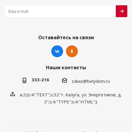
Оставайтесь на связи
Наши контакты
333-216
zakaz@belydom.ru
a:2:{s:4:"TEXT";s:32:"г. Калуга, ул. Энергетиков, д.
3";s:4:"TYPE";s:4:"HTML";}