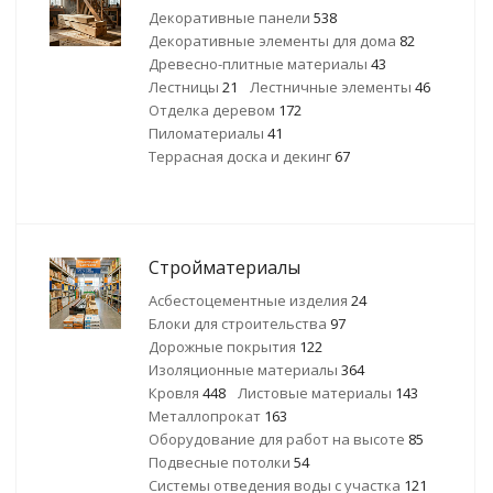
Декоративные панели
538
Декоративные элементы для дома
82
Древесно-плитные материалы
43
Лестницы
21
Лестничные элементы
46
Отделка деревом
172
Пиломатериалы
41
Террасная доска и декинг
67
Стройматериалы
Асбестоцементные изделия
24
Блоки для строительства
97
Дорожные покрытия
122
Изоляционные материалы
364
Кровля
448
Листовые материалы
143
Металлопрокат
163
Оборудование для работ на высоте
85
Подвесные потолки
54
Системы отведения воды с участка
121