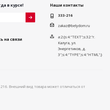
да в курсе!
Наши контакты
333-216
zakaz@belydom.ru
a:2:{s:4:"TEXT";s:32:"г.
ь на связи
Калуга, ул.
Энергетиков, д.
3";s:4:"TYPE";s:4:"HTML";}
-216. Внешний вид товара может отличаться от