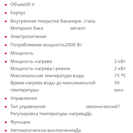
Объем
30 л
Корпус
Внутреннее покрытие бака
нерж. сталь
Материал бака
металл
Электропитание
Потребляемая мощность
2000 Вт
Мощность
Мощность нагрева
2 кВт
Мощность нагрева I режим
2 кВт
Максимальная температура воды
75 *С
Время нагрева воды до максимальной
50
температуры
мин
Управление
Тип управления
механический?
Регулировка температуры нагрева
Да
Функции
Автоматическое выключение
Да