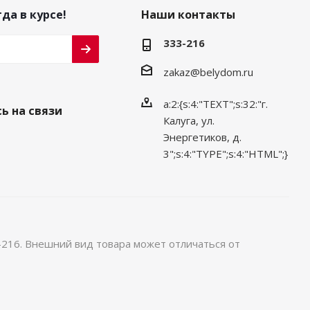
да в курсе!
Наши контакты
333-216
zakaz@belydom.ru
a:2:{s:4:"TEXT";s:32:"г.
ь на связи
Калуга, ул.
Энергетиков, д.
3";s:4:"TYPE";s:4:"HTML";}
-216. Внешний вид товара может отличаться от