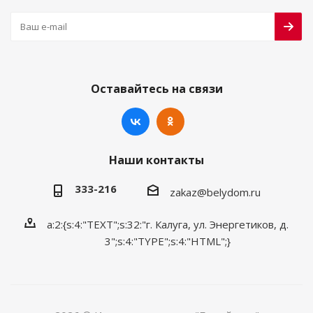
Оставайтесь на связи
Наши контакты
333-216
zakaz@belydom.ru
a:2:{s:4:"TEXT";s:32:"г. Калуга, ул. Энергетиков, д.
3";s:4:"TYPE";s:4:"HTML";}