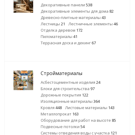
Декоративные панели
538
Декоративные элементы для дома
82
Древесно-плитные материалы
43
Лестницы
21
Лестничные элементы
46
Отделка деревом
172
Пиломатериалы
41
Террасная доска и декинг
67
Стройматериалы
Асбестоцементные изделия
24
Блоки для строительства
97
Дорожные покрытия
122
Изоляционные материалы
364
Кровля
448
Листовые материалы
143
Металлопрокат
163
Оборудование для работ на высоте
85
Подвесные потолки
54
Системы отведения воды с участка
121