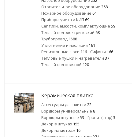
Насосное оборудование
252
Отопительное оборудование
268
Пожарное оборудование
64
Приборы учета и КИП
69
Септики, емкости, комплектующие
59
Теплый пол электрический
68
Трубопровод
1588
Уплотнение и изоляция
161
Ревизионные люки
116
Сифоны
166
Тепловые пушки и нагреватели
37
Теплый пол водяной
120
Керамическая плитка
Аксессуары для плитки
22
Бордюры универсальные
8
Бордюры штучные
53
Гранит(стар)
3
Декор в штуках
155
Декор на метраж
16
Затирки для швов плитки
271