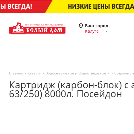
Ваш город
Калуга
Главная
-
Каталог
-
Водоснабжение и Водоотведение
-
Водоочист
Картридж (карбон-блок) с
63/250) 8000л. Посейдон