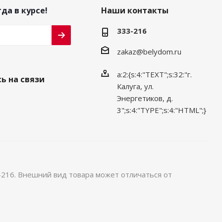
да в курсе!
Наши контакты
333-216
zakaz@belydom.ru
a:2:{s:4:"TEXT";s:32:"г.
ь на связи
Калуга, ул.
Энергетиков, д.
3";s:4:"TYPE";s:4:"HTML";}
-216. Внешний вид товара может отличаться от