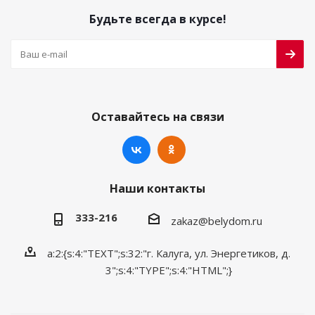
Будьте всегда в курсе!
Оставайтесь на связи
Наши контакты
333-216
zakaz@belydom.ru
a:2:{s:4:"TEXT";s:32:"г. Калуга, ул. Энергетиков, д.
3";s:4:"TYPE";s:4:"HTML";}