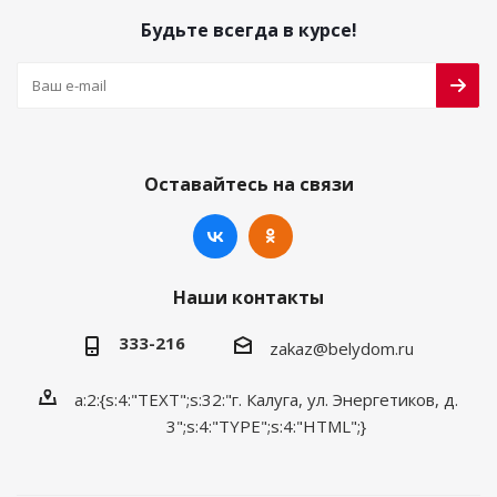
Будьте всегда в курсе!
Оставайтесь на связи
Наши контакты
333-216
zakaz@belydom.ru
a:2:{s:4:"TEXT";s:32:"г. Калуга, ул. Энергетиков, д.
3";s:4:"TYPE";s:4:"HTML";}