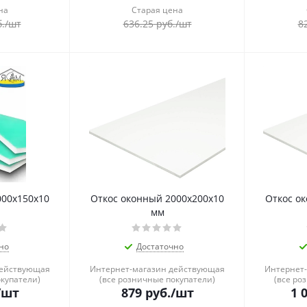
на
Старая цена
.
/шт
636.25
руб.
/шт
8
000x150x10
Откос оконный 2000x200x10
Откос о
мм
но
Достаточно
действующая
Интернет-магазин действующая
Интернет
окупатели)
(все розничные покупатели)
(все ро
/шт
879
руб.
/шт
1 