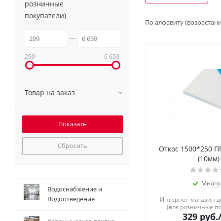
розничные
покупатели)
По алфавиту (возрастан
299
6 659
Товар на заказ
Сбросить
Откос 1500*250 П
(10мм)
Много
Водоснабжение и
Водоотведение
Интернет-магазин 
(все розничные п
329
руб.