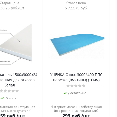
Старая цена
Старая цена
336.25
руб.
/шт
5 723.75
руб.
панель 1500х3000х24
УЦЕНКА Откос 3000*400 ППС
ленная для откосов
нарезка (вмятины) (10мм)
белая
Достаточно
Много
-магазин действующая
Интернет-магазин действующая
зничные покупатели)
(все розничные покупатели)
659
руб.
/шт
299
руб.
/шт