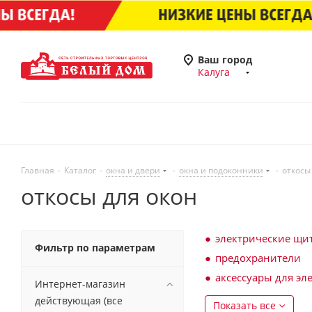
Ваш город
Калуга
Главная
-
Каталог
-
окна и двери
-
окна и подоконники
-
откосы
откосы для окон
электрические щи
Фильтр по параметрам
предохранители
аксессуары для эл
Интернет-магазин
действующая (все
Показать все