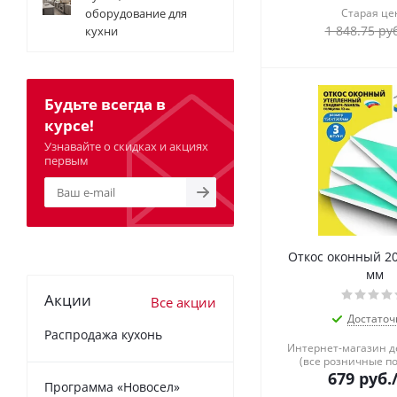
оборудование для
Старая це
1 848.75
руб
кухни
Будьте всегда в
курсе!
Узнавайте о скидках и акциях
первым
Откос оконный 2
мм
Акции
Все акции
Достаточ
Распродажа кухонь
Интернет-магазин 
(все розничные п
679
руб.
Программа «Новосел»