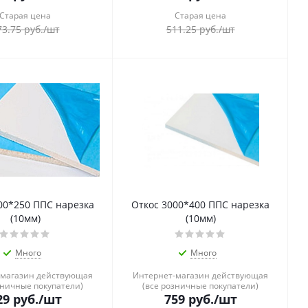
Старая цена
Старая цена
73.75
руб.
/шт
511.25
руб.
/шт
00*250 ППС нарезка
Откос 3000*400 ППС нарезка
(10мм)
(10мм)
Много
Много
-магазин действующая
Интернет-магазин действующая
зничные покупатели)
(все розничные покупатели)
29
руб.
/шт
759
руб.
/шт