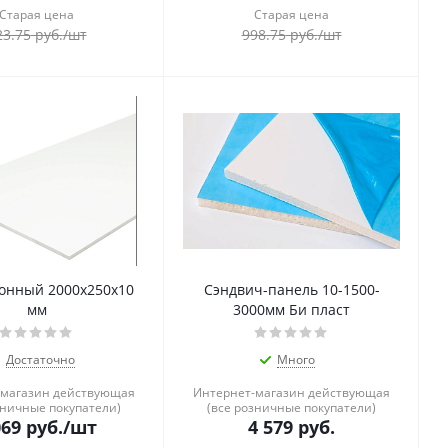
Старая цена
Старая цена
23.75
руб.
/шт
998.75
руб.
/шт
конный 2000x250x10
Сэндвич-панель 10-1500-
мм
3000мм Би пласт
Достаточно
Много
-магазин действующая
Интернет-магазин действующая
зничные покупатели)
(все розничные покупатели)
069
руб.
/шт
4 579
руб.