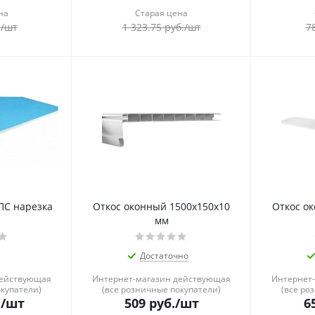
на
Старая цена
.
/шт
1 323.75
руб.
/шт
7
ПС нарезка
Откос оконный 1500x150x10
Откос о
мм
Достаточно
действующая
Интернет-магазин действующая
Интернет
окупатели)
(все розничные покупатели)
(все ро
.
/шт
509
руб.
/шт
6