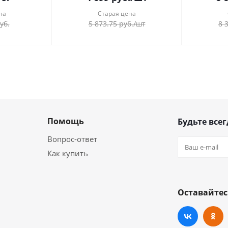
на
Старая цена
уб.
5 873.75
руб.
/шт
8 
Помощь
Будьте всег
Вопрос-ответ
Как купить
Оставайтес