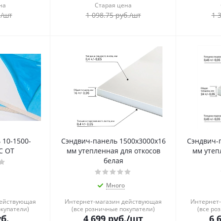
на
Старая цена
.
/шт
1 098.75
руб.
/шт
1 
 10-1500-
Сэндвич-панель 1500х3000х16
Сэндвич-
С ОТ
мм утепленная для откосов
мм утеп
белая
Много
действующая
Интернет-магазин действующая
Интернет
окупатели)
(все розничные покупатели)
(все ро
б.
4 699
руб.
/шт
6 