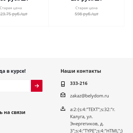
Старая цена
Старая цена
323.75
руб.
/шт
598
руб.
/шт
да в курсе!
Наши контакты
333-216
zakaz@belydom.ru
a:2:{s:4:"TEXT";s:32:"г.
ь на связи
Калуга, ул.
Энергетиков, д.
3";s:4:"TYPE";s:4:"HTML";}