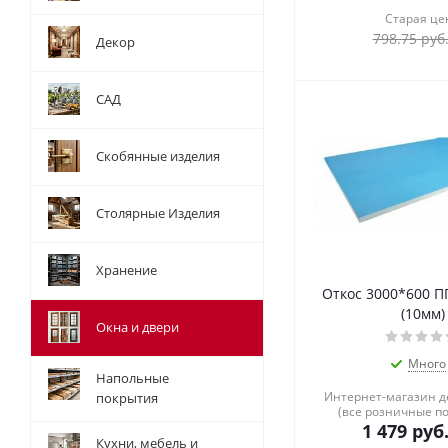
Старая це
798.75
руб
Декор
САД
Скобянные изделия
Столярные Изделия
Хранение
Откос 3000*600 П
(10мм)
Окна и двери
Много
Напольные
Интернет-магазин 
покрытия
(все розничные п
1 479
руб
Кухни, мебель и