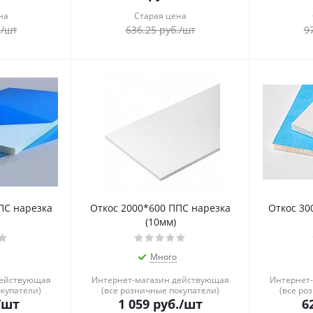
на
Старая цена
.
/шт
636.25
руб.
/шт
9
ПС нарезка
Откос 2000*600 ППС нарезка
Откос 30
(10мм)
Много
действующая
Интернет-магазин действующая
Интернет
окупатели)
(все розничные покупатели)
(все ро
/шт
1 059
руб.
/шт
6