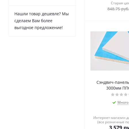
Старая це
848.75
руб
Нашли товар дешевле? Мы
сделаем Вам более
выгодное предложение!
Сэндвич-панель
3000мм ПП
Много
Интернет-магазин 
(все розничные п
3 579
ру