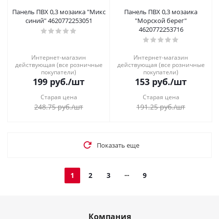
Панель ПВХ 0,3 мозаика "Микс
Панель ПВХ 0,3 мозаика
синий" 4620772253051
"Морской берег"
4620772253716
Интернет-магазин
Интернет-магазин
действующая (все розничные
действующая (все розничные
покупатели)
покупатели)
199
руб.
/шт
153
руб.
/шт
Старая цена
Старая цена
248.75
руб.
/шт
191.25
руб.
/шт
Показать еще
1
2
3
9
Компания