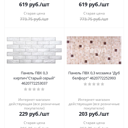
619
руб.
/шт
619
руб.
/шт
Старая цена
Старая цена
773.75
руб.
/шт
773.75
руб.
/шт
Панель ПВХ 0,3
Панель ПВХ 0,3 мозаика "Дуб
кирпич"Старый серый"
белфорт" 4620772252993
4620772253037
Интернет-магазин
Интернет-магазин
действующая (все розничные
действующая (все розничные
покупатели)
покупатели)
229
руб.
/шт
203
руб.
/шт
Старая цена
Старая цена