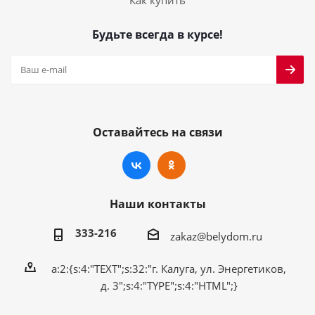
Как купить
Будьте всегда в курсе!
Оставайтесь на связи
Наши контакты
333-216
zakaz@belydom.ru
a:2:{s:4:"TEXT";s:32:"г. Калуга, ул. Энергетиков,
д. 3";s:4:"TYPE";s:4:"HTML";}