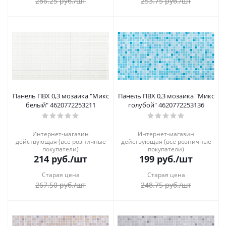
286.25
руб.
/шт
253.75
руб.
/шт
Панель ПВХ 0,3 мозаика "Микс
Панель ПВХ 0,3 мозаика "Микс
белый" 4620772253211
голубой" 4620772253136
Интернет-магазин
Интернет-магазин
действующая (все розничные
действующая (все розничные
покупатели)
покупатели)
214
руб.
/шт
199
руб.
/шт
Старая цена
Старая цена
267.50
руб.
/шт
248.75
руб.
/шт