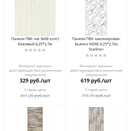
Панели ПВХ лак №68 холст
Панели ПВХ ламинирован.
бежевый 0,25*2,7м
Бьянко NEW( 0,25*2,7м)
Starline+
Интернет-магазин
Интернет-магазин
действующая (все розничные
действующая (все розничные
покупатели)
покупатели)
329
руб.
/шт
619
руб.
/шт
Старая цена
Старая цена
411.25
руб.
/шт
773.75
руб.
/шт