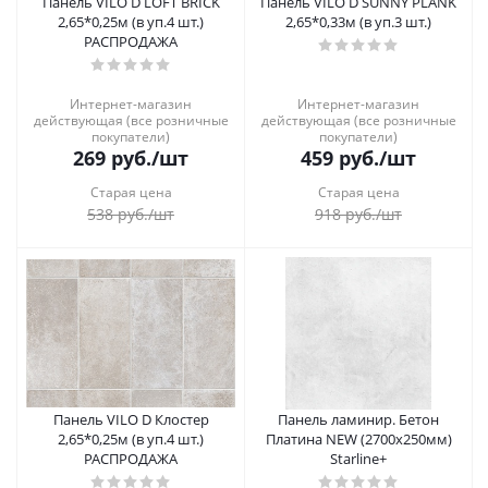
Панель VILO D LOFT BRICK
Панель VILO D SUNNY PLANK
2,65*0,25м (в уп.4 шт.)
2,65*0,33м (в уп.3 шт.)
РАСПРОДАЖА
Интернет-магазин
Интернет-магазин
действующая (все розничные
действующая (все розничные
покупатели)
покупатели)
269
руб.
/шт
459
руб.
/шт
Старая цена
Старая цена
538
руб.
/шт
918
руб.
/шт
Панель VILO D Клостер
Панель ламинир. Бетон
2,65*0,25м (в уп.4 шт.)
Платина NEW (2700х250мм)
РАСПРОДАЖА
Starline+