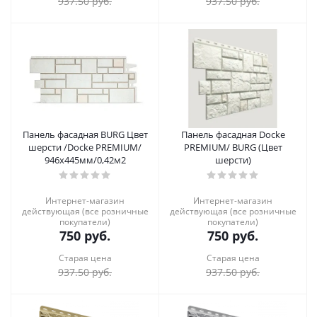
937.50
руб.
937.50
руб.
Панель фасадная BURG Цвет
Панель фасадная Docke
шерсти /Docke PREMIUM/
PREMIUM/ BURG (Цвет
946х445мм/0,42м2
шерсти)
Интернет-магазин
Интернет-магазин
действующая (все розничные
действующая (все розничные
покупатели)
покупатели)
750
руб.
750
руб.
Старая цена
Старая цена
937.50
руб.
937.50
руб.