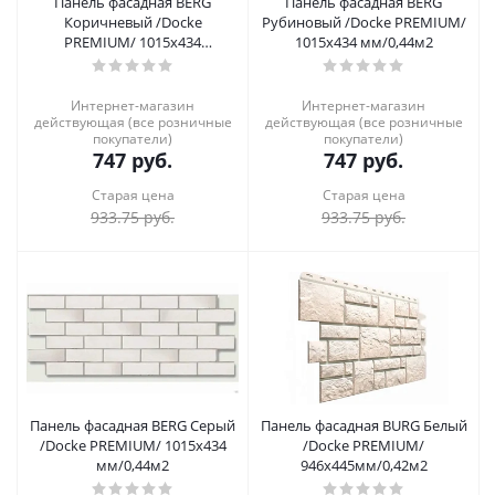
Панель фасадная BERG
Панель фасадная BERG
Коричневый /Docke
Рубиновый /Docke PREMIUM/
PREMIUM/ 1015х434
1015х434 мм/0,44м2
мм/0,44м2
Интернет-магазин
Интернет-магазин
действующая (все розничные
действующая (все розничные
покупатели)
покупатели)
747
руб.
747
руб.
Старая цена
Старая цена
933.75
руб.
933.75
руб.
Панель фасадная BERG Серый
Панель фасадная BURG Белый
/Docke PREMIUM/ 1015х434
/Docke PREMIUM/
мм/0,44м2
946х445мм/0,42м2