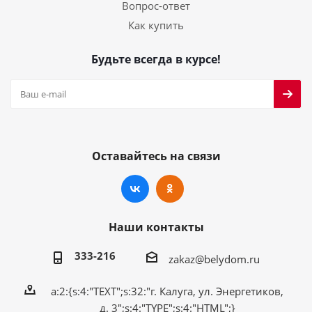
Вопрос-ответ
Как купить
Будьте всегда в курсе!
Оставайтесь на связи
Наши контакты
333-216
zakaz@belydom.ru
a:2:{s:4:"TEXT";s:32:"г. Калуга, ул. Энергетиков,
д. 3";s:4:"TYPE";s:4:"HTML";}