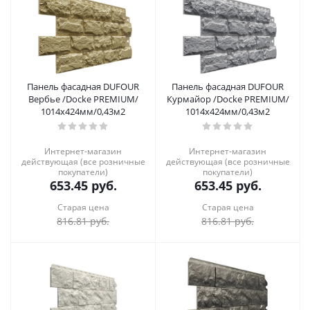
Панель фасадная DUFOUR
Панель фасадная DUFOUR
Вербье /Docke PREMIUM/
Курмайор /Docke PREMIUM/
1014х424мм/0,43м2
1014х424мм/0,43м2
Интернет-магазин
Интернет-магазин
действующая (все розничные
действующая (все розничные
покупатели)
покупатели)
653.45
руб.
653.45
руб.
Старая цена
Старая цена
816.81
руб.
816.81
руб.