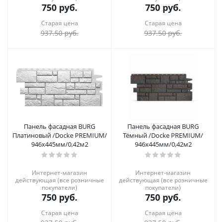
750
руб.
750
руб.
Старая цена
Старая цена
937.50
руб.
937.50
руб.
Панель фасадная BURG
Панель фасадная BURG
Платиновый /Docke PREMIUM/
Тёмный /Docke PREMIUM/
946х445мм/0,42м2
946х445мм/0,42м2
Интернет-магазин
Интернет-магазин
действующая (все розничные
действующая (все розничные
покупатели)
покупатели)
750
руб.
750
руб.
Старая цена
Старая цена