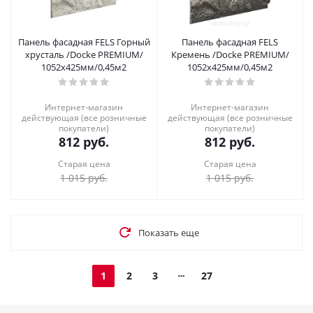
Панель фасадная FELS Горный
Панель фасадная FELS
хрусталь /Docke PREMIUM/
Кремень /Docke PREMIUM/
1052х425мм/0,45м2
1052х425мм/0,45м2
Интернет-магазин
Интернет-магазин
действующая (все розничные
действующая (все розничные
покупатели)
покупатели)
812
руб.
812
руб.
Старая цена
Старая цена
1 015
руб.
1 015
руб.
Показать еще
1
2
3
27