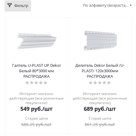
По алфавиту (возрастание)
Фильтр
Галтель U-PLAST UP Dekor
Делитель Dekor Белый /U-
Белый 80*3000 мм
PLAST/ 120х3000мм
РАСПРОДАЖА
РАСПРОДАЖА
Интернет-магазин
Интернет-магазин
действующая (все розничные
действующая (все розничные
покупатели)
покупатели)
549
руб.
/шт
689
руб.
/шт
Старая цена
Старая цена
686.25
руб.
/шт
861.25
руб.
/шт