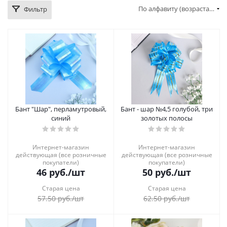
По алфавиту (возрастание)
Фильтр
Бант "Шар", перламутровый,
Бант - шар №4,5 голубой, три
синий
золотых полосы
Интернет-магазин
Интернет-магазин
действующая (все розничные
действующая (все розничные
покупатели)
покупатели)
46
руб.
/шт
50
руб.
/шт
Старая цена
Старая цена
57.50
руб.
/шт
62.50
руб.
/шт