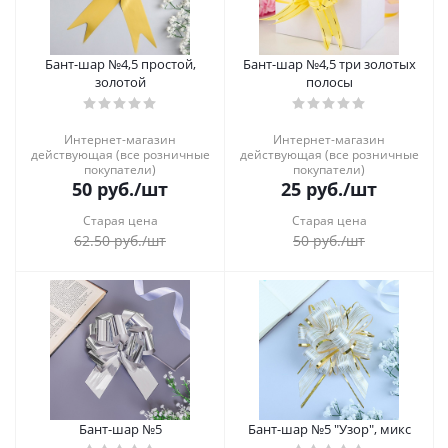
Бант-шар №4,5 простой,
Бант-шар №4,5 три золотых
золотой
полосы
Интернет-магазин
Интернет-магазин
действующая (все розничные
действующая (все розничные
покупатели)
покупатели)
50
руб.
/шт
25
руб.
/шт
Старая цена
Старая цена
62.50
руб.
/шт
50
руб.
/шт
Бант-шар №5
Бант-шар №5 "Узор", микс