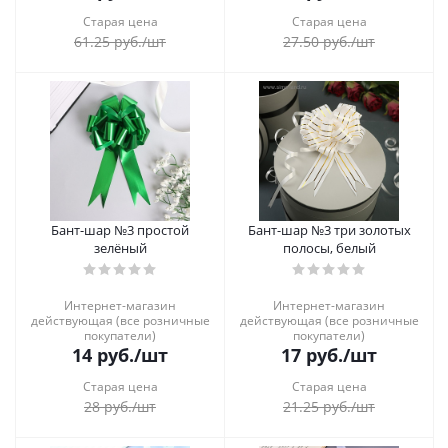
Старая цена
Старая цена
61.25
руб.
/шт
27.50
руб.
/шт
Бант-шар №3 простой
Бант-шар №3 три золотых
зелёный
полосы, белый
Интернет-магазин
Интернет-магазин
действующая (все розничные
действующая (все розничные
покупатели)
покупатели)
14
руб.
/шт
17
руб.
/шт
Старая цена
Старая цена
28
руб.
/шт
21.25
руб.
/шт