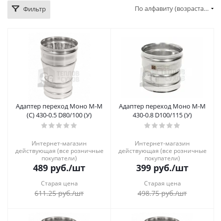
По алфавиту (возрастание)
Фильтр
Адаптер переход Моно М-М
Адаптер переход Моно М-М
(С) 430-0.5 D80/100 (У)
430-0.8 D100/115 (У)
Интернет-магазин
Интернет-магазин
действующая (все розничные
действующая (все розничные
покупатели)
покупатели)
489
руб.
/шт
399
руб.
/шт
Старая цена
Старая цена
611.25
руб.
/шт
498.75
руб.
/шт