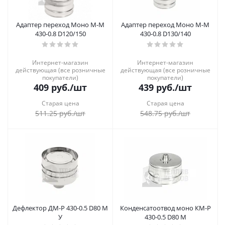
Адаптер переход Моно М-М
Адаптер переход Моно М-М
430-0.8 D120/150
430-0.8 D130/140
Интернет-магазин
Интернет-магазин
действующая (все розничные
действующая (все розничные
покупатели)
покупатели)
409
руб.
/шт
439
руб.
/шт
Старая цена
Старая цена
511.25
руб.
/шт
548.75
руб.
/шт
Дефлектор ДМ-Р 430-0.5 D80 М
Конденсатоотвод моно КМ-Р
У
430-0.5 D80 М